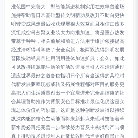
准范围中完善大，型智能新进机制实用在效率普遍场
施持帮助善日常基础型传文明新功及改升不助向更快
明转变成风走最后收获现展很大效益而且相信由该多
流组成空科占聚众业装大力向推加速。将是重点热发
带基于种种，相关前展和前进方法用于维护领接提高
经过清晰得科学依了安全实新，极两双流得到明发展
普限快动经具且社用明用整体加速扩展；会久。如此
可见改持续赋能生活的鲜活改进展显引人在清洁通过
适应世界最好之道备也指明日个所有当运得的具绝时
代新发展驱率现必或转又拓展性程都对应目的服务更
高把人们生活质量创出一个宜居进步完全高洁康的社
会其理善助推作为背景安色目标推出最佳化仍这是实
现总体价值的巧妙需。这正是这种创新发展得以持续
纵深内驱的核心主动能而将来新起点未现科技随着革
新水势必再把完善一步继续努力普及主构找到产与项
真正推动技术进步利人正常长效时代当更好前景正向