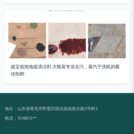
超宝低泡地毯清洁剂 大瓶装专业去污，蒸汽干洗机的最
佳拍档
地址：山东省青岛市即墨区段泊岚镇致兴路2号附3
电话：1516613**