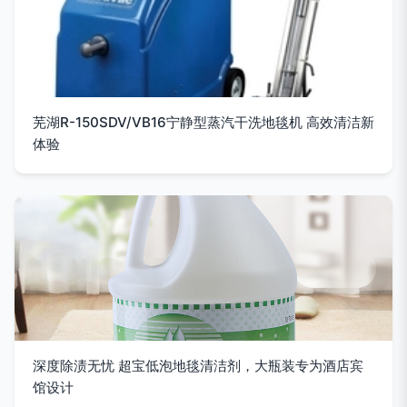
芜湖R-150SDV/VB16宁静型蒸汽干洗地毯机 高效清洁新
体验
深度除渍无忧 超宝低泡地毯清洁剂，大瓶装专为酒店宾
馆设计